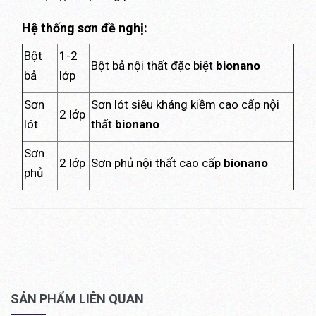
Hệ thống sơn đề nghị:
Bột
1-2
Bột bả nội thất đặc biệt
bionano
bả
lớp
Sơn
Sơn lót siêu kháng kiềm cao cấp nội
2 lớp
lót
thất
bionano
Sơn
2 lớp
Sơn phủ nội thất cao cấp
bionano
phủ
SẢN PHẨM LIÊN QUAN