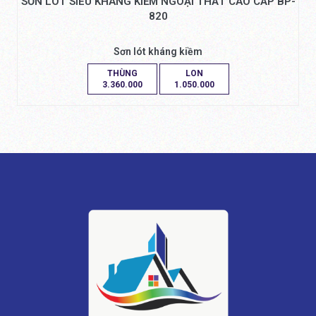
SƠN LÓT SIÊU KHÁNG KIỀM NGOẠI THẤT CAO CẤP BP-
820
Sơn lót kháng kiềm
THÙNG
LON
3.360.000
1.050.000