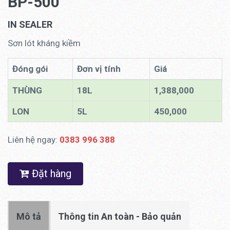
BP-500
IN SEALER
Sơn lót kháng kiềm
Đóng gói
Đơn vị tính
Giá
THÙNG
18L
1,388,000
LON
5L
450,000
Liên hệ ngay:
0383 996 388
Đặt hàng
Mô tả
Thông tin An toàn - Bảo quản