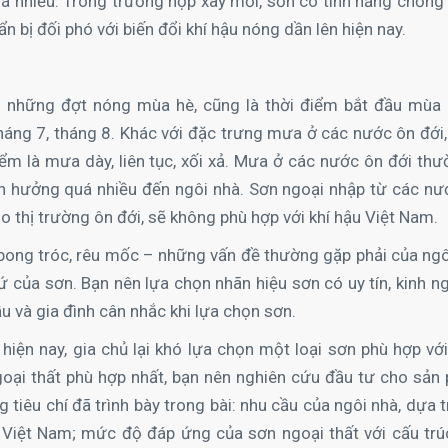
á nhiều. Trong trường hợp xây mới, sơn có tính năng chống
 bị đối phó với biến đổi khí hậu nóng dần lên hiện nay.
u những đợt nóng mùa hè, cũng là thời điểm bắt đầu mùa
áng 7, tháng 8. Khác với đặc trưng mưa ở các nước ôn đới
ểm là mưa dày, liên tục, xối xả. Mưa ở các nước ôn đới thườ
nh hưởng quá nhiều đến ngôi nhà. Sơn ngoại nhập từ các nư
ho thị trường ôn đới, sẽ không phù hợp với khí hậu Việt Nam.
 bong tróc, rêu mốc – những vấn đề thường gặp phải của ngô
 của sơn. Bạn nên lựa chọn nhãn hiệu sơn có uy tín, kinh n
ầu và gia đình cân nhắc khi lựa chọn sơn.
hiện nay, gia chủ lại khó lựa chọn một loại sơn phù hợp vớ
oại thất phù hợp nhất, bạn nên nghiên cứu đầu tư cho sản
 tiêu chí đã trình bày trong bài: nhu cầu của ngôi nhà, dựa t
iết Việt Nam; mức độ đáp ứng của sơn ngoại thất với cấu trú