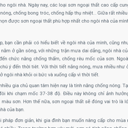
 cho ngôi nhà. Ngày nay, các loại sơn ngoại thất cao cấp cu
 nóng, chống bong tróc, chống hấp thụ nhiệt… Giữa rất nhiều
chọn được sơn ngoại thất phù hợp nhất cho ngôi nhà của mìn
p, bạn cần phải có hiểu biết về ngôi nhà của mình, cũng nh
 nhà nằm ở gần sông, với những trận mưa dai dẳng, ngôi nhà c
 đến chức năng chống thấm, chống rêu mốc của sơn. Ngoà
hú ý đến thời tiêt. Với thời tiết nắng nóng, mưa nhiều như 
 ngôi nhà khỏi oi bức và xuống cấp vì thời tiết.
nhiều gia chủ quan tâm hiện nay là tính năng chống nóng. Tạ
đôi khi chạm mốc 37-38 độ. Điều này không chỉ ảnh hưởn
 màu sơn. Hơn thế nữa, sơn ngoại thất sẽ đóng vai trò là l
nhà của bạn.
ải pháp đơn giản, khi gia đình bạn muốn nâng cấp cho mùa 