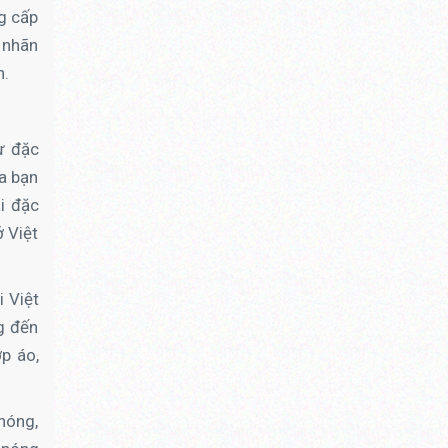
ng cấp
 nhãn
h.
ư đặc
ủa bạn
i đặc
ở Việt
i Việt
g đến
ớp áo,
nóng,