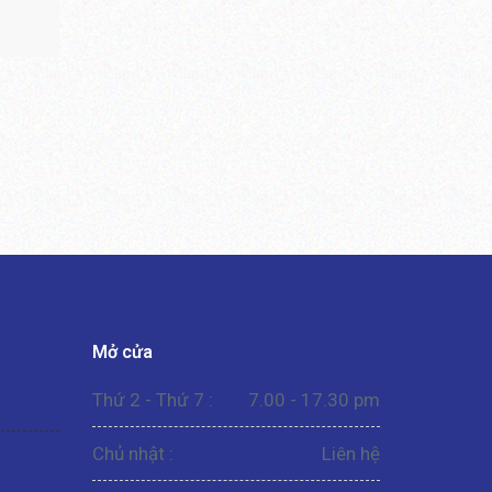
Mở cửa
Thứ 2 - Thứ 7 :
7.00 - 17.30 pm
Chủ nhật :
Liên hệ