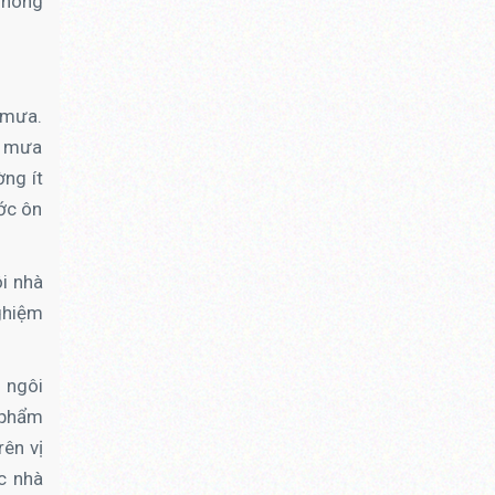
 nóng
 mưa.
, mưa
ng ít
ớc ôn
i nhà
ghiệm
i ngôi
 phẩm
rên vị
c nhà