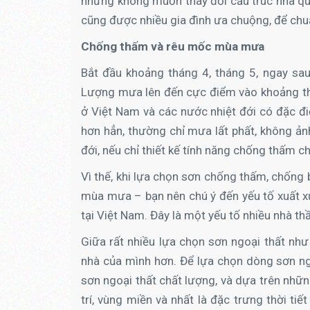
nhưng không muốn thay đổi cấu trúc nhà qu
cũng được nhiều gia đình ưa chuộng, để chuẩn
Chống thấm và rêu mốc mùa mưa
Bắt đầu khoảng tháng 4, tháng 5, ngay sa
Lượng mưa lên đến cực điểm vào khoảng th
ở Việt Nam và các nước nhiệt đới có đặc đi
hơn hẳn, thường chỉ mưa lất phất, không ả
đới, nếu chỉ thiết kế tính năng chống thấm c
Vì thế, khi lựa chọn sơn chống thấm, chống
mùa mưa – bạn nên chú ý đến yếu tố xuất xứ
tại Việt Nam. Đây là một yếu tố nhiều nhà th
Giữa rất nhiều lựa chọn sơn ngoại thất như 
nhà của mình hơn. Để lựa chọn dòng sơn ng
sơn ngoại thất chất lượng, và dựa trên những
trí, vùng miền và nhất là đặc trưng thời t