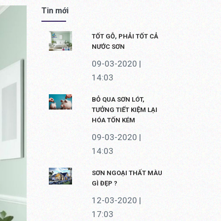
Tin mới
TỐT GỖ, PHẢI TỐT CẢ
NƯỚC SƠN
09-03-2020 |
14:03
BỎ QUA SƠN LÓT,
TƯỞNG TIẾT KIỆM LẠI
HÓA TỐN KÉM
09-03-2020 |
14:03
SƠN NGOẠI THẤT MÀU
GÌ ĐẸP ?
12-03-2020 |
17:03